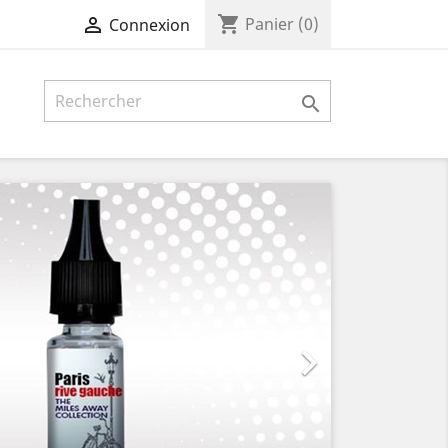
shopping_cart

Panier
(0)
Connexion

Suivant
