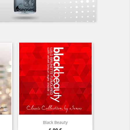
Aperçu rapide

Black Beauty
Prix