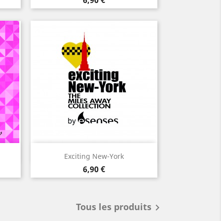
6,90 €
Aperçu rapide

Exciting New-York
Prix
6,90 €
Tous les produits
