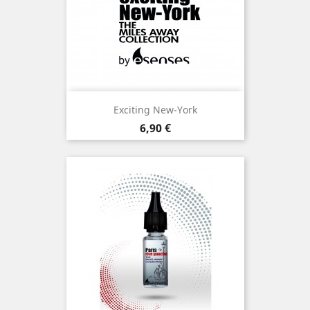
Exciting New-York
Prix
6,90 €