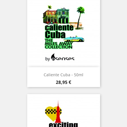
Caliente Cuba - 50ml
Prix
28,95 €